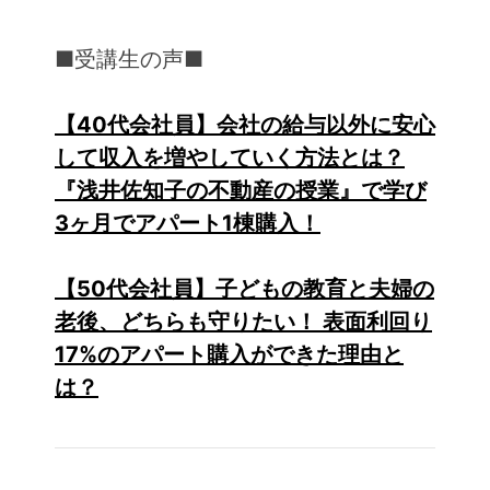
■受講生の声■
【40代会社員】会社の給与以外に安心
して収入を増やしていく方法とは？
『浅井佐知子の不動産の授業』で学び
3ヶ月でアパート1棟購入！
【50代会社員】子どもの教育と夫婦の
老後、どちらも守りたい！ 表面利回り
17%のアパート購入ができた理由と
は？