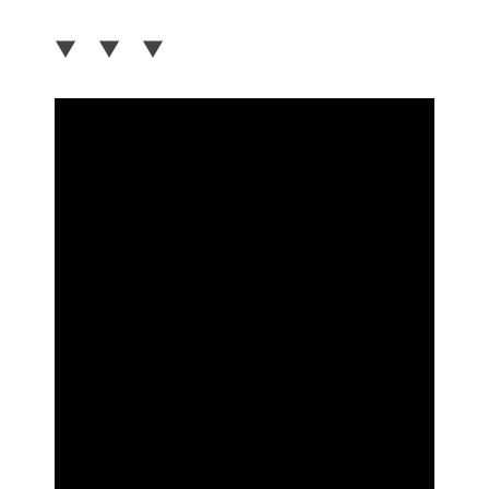
▼ ▼ ▼