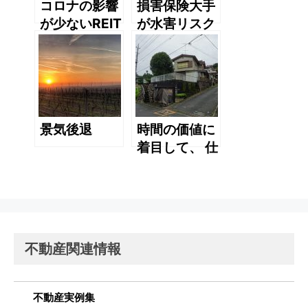
コロナの影響
損害保険大手
が少ないREIT
が水害リスク
は？
に応じた地域
別料金を導入
景気後退
時間の価値に
着目して、 仕
事をしていま
すか？
不動産関連情報
不動産実例集