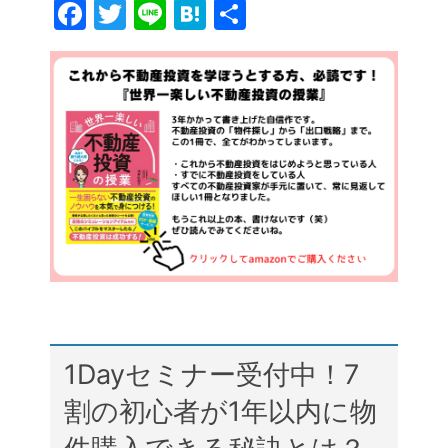
F
T
Li
H
共
a
w
n
at
有
c
itt
e
e
e
er
n
b
a
o
o
k
1Dayセミナー受付中！7
割の初心者が1年以内に物