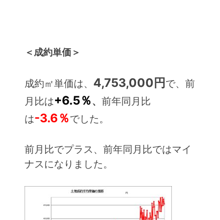
＜成約単価＞
4,753,000円
成約㎡単価は、
で、前
+6.5
％
月比は
、
前年同月比
-3.6％
は
でした。
前月比でプラス、前年同月比ではマイ
ナスになりました。