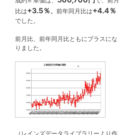
成約㎡単価は、
で、前月
+3.5
％
+4.4％
比は
、
前年同月比は
でした。
前月比、前年同月比ともにプラスにな
りました。
（レインズデータライブラリーより作