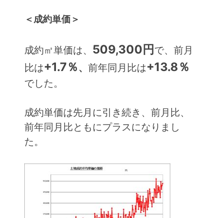
＜成約単価＞
509,300円
成約㎡単価は、
で、前月
+1.7
％
+13.8％
比は
、
前年同月比は
でした。
成約単価は先月に引き続き、前月比、
前年同月比ともにプラスになりまし
た。