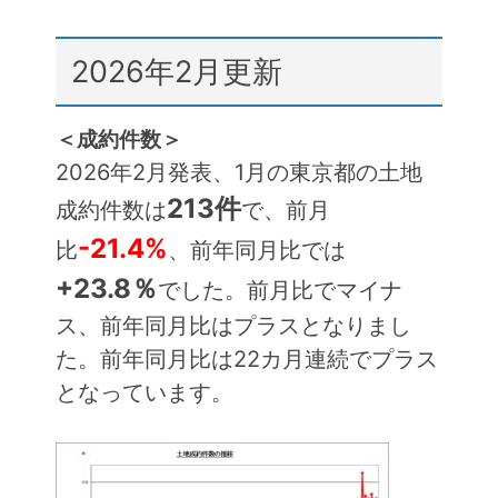
2026年2月更新
＜成約件数＞
2026年2月発表、1月の東京都の土地
213
件
成約件数は
で、前月
-21.4
%
比
、前年同月比では
+23.8
％
でした。前月比でマイナ
ス、前年同月比はプラスとなりまし
た。前年同月比は22カ月連続でプラス
となっています。