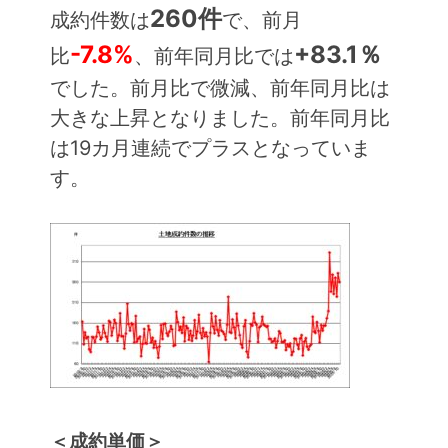
260
件
成約件数は
で、前月
-7.8
%
+83.1
％
比
、前年同月比では
でした。前月比で微減、前年同月比は
大きな上昇となりました。前年同月比
は19カ月連続でプラスとなっていま
す。
＜成約単価＞