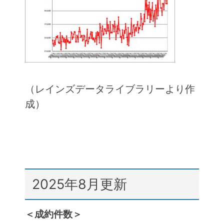
（レインズデータライブラリーより作
成）
2025年8月更新
＜成約件数＞