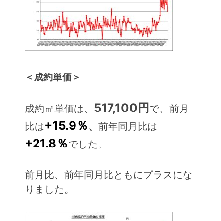
＜成約単価＞
517,100円
成約㎡単価は、
で、前月
+15.9
％
比は
、
前年同月比は
+21.8％
でした。
前月比、前年同月比ともにプラスにな
りました。