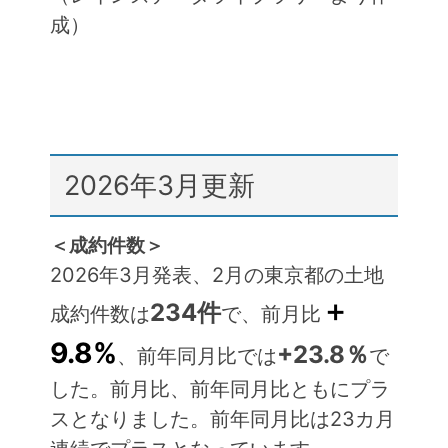
成）
2026年3月更新
＜成約件数＞
2026年3月発表、2月の東京都の土地
＋
234
件
成約件数は
で、前月比
9.8%
+23.8
％
、前年同月比では
で
した。前月比、前年同月比ともにプラ
スとなりました。前年同月比は23カ月