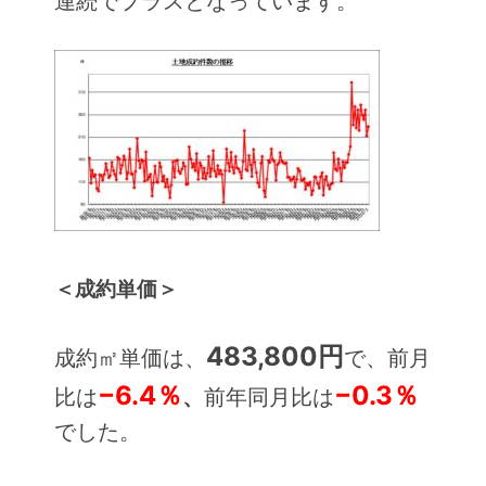
連続でプラスとなっています。
＜成約単価＞
483,800円
成約㎡単価は、
で、前月
−6.4
％
−0.3％
比は
、
前年同月比は
でした。