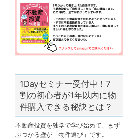
e
er
n
b
a
o
o
k
1Dayセミナー受付中！7
割の初心者が1年以内に物
件購入できる秘訣とは？
不動産投資を独学で学び始めて、まず
ぶつかる壁が「物件選び」です。