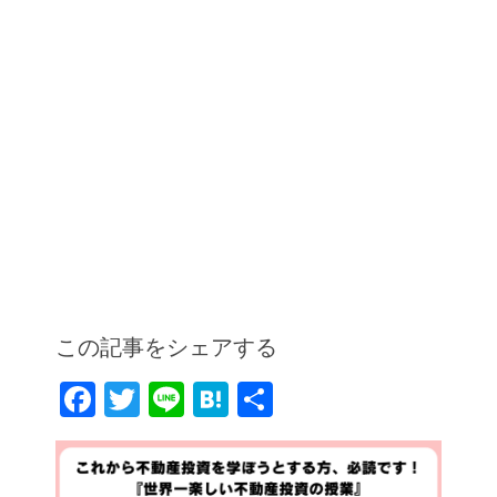
この記事をシェアする
F
T
Li
H
共
a
w
n
at
有
c
itt
e
e