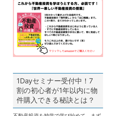
c
itt
e
e
e
er
n
b
a
o
o
k
1Dayセミナー受付中！7
割の初心者が1年以内に物
件購入できる秘訣とは？
不動産投資を独学で学び始めて、まず