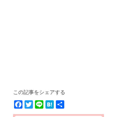
この記事をシェアする
F
T
Li
H
共
a
w
n
at
有