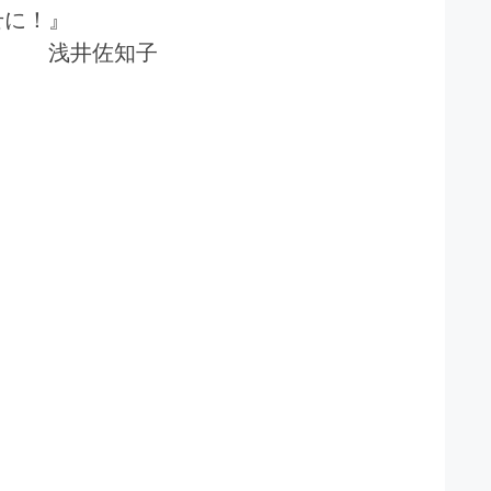
せに！』
ト 浅井佐知子