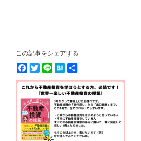
この記事をシェアする
F
T
Li
H
共
a
w
n
at
有
c
itt
e
e
e
er
n
b
a
o
o
k