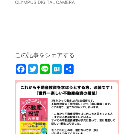
OLYMPUS DIGITAL CAMERA
この記事をシェアする
F
T
Li
H
共
a
w
n
at
有
c
itt
e
e
e
er
n
b
a
o
o