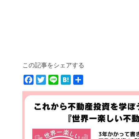
この記事をシェアする
F
T
Li
H
共
a
w
n
at
有
c
itt
e
e
e
er
n
b
a
o