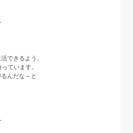
━
生活できるよう、
持っています。
がるんだな～と
━