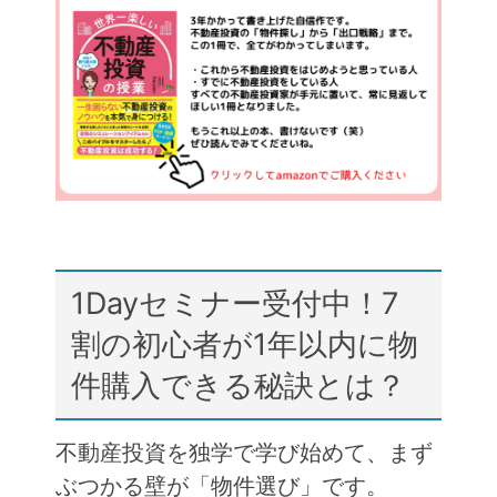
e
er
n
b
a
o
o
k
1Dayセミナー受付中！7
割の初心者が1年以内に物
件購入できる秘訣とは？
不動産投資を独学で学び始めて、まず
ぶつかる壁が「物件選び」です。