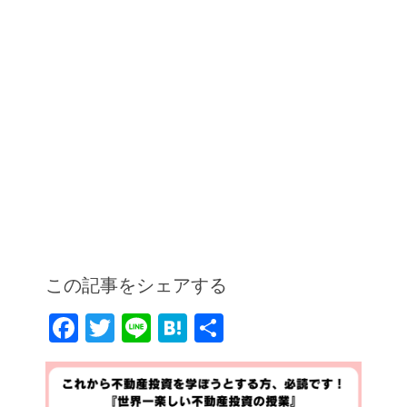
この記事をシェアする
F
T
Li
H
共
a
w
n
at
有
c
itt
e
e