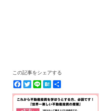
この記事をシェアする
F
T
Li
H
共
a
w
n
at
有
c
itt
e
e
e
er
n