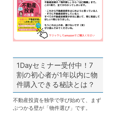
b
a
o
o
k
1Dayセミナー受付中！7
割の初心者が1年以内に物
件購入できる秘訣とは？
不動産投資を独学で学び始めて、まず
ぶつかる壁が「物件選び」です。