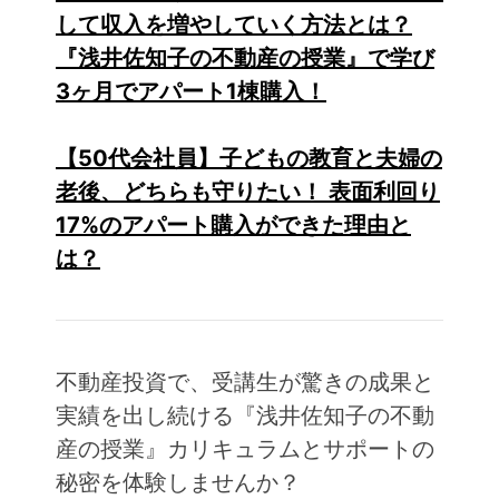
して収入を増やしていく方法とは？
『浅井佐知子の不動産の授業』で学び
3ヶ月でアパート1棟購入！
【50代会社員】子どもの教育と夫婦の
老後、どちらも守りたい！ 表面利回り
17%のアパート購入ができた理由と
は？
不動産投資で、受講生が驚きの成果と
実績を出し続ける『浅井佐知子の不動
産の授業』カリキュラムとサポートの
秘密を体験しませんか？