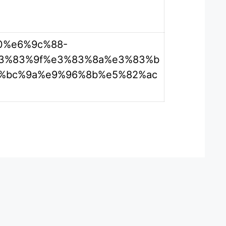
r/10%e6%9c%88-
e3%83%9f%e3%83%8a%e3%83%b
%bc%9a%e9%96%8b%e5%82%ac