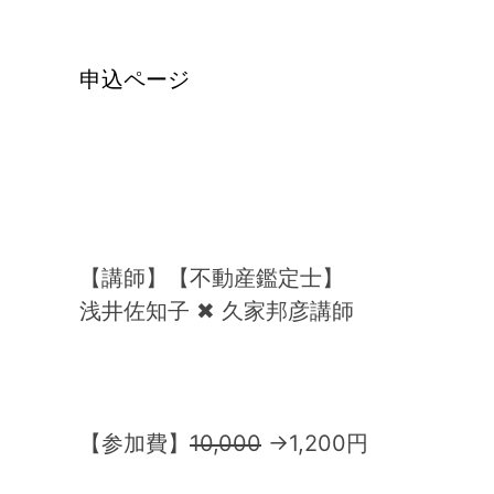
申込ページ
【講師】【不動産鑑定士】
浅井佐知子 ✖︎ 久家邦彦講師
【参加費】
10,000
→1,200円