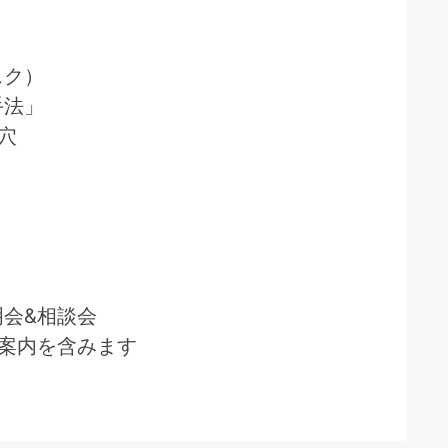
スク）
手法」
穴
会&相談会
案内を含みます