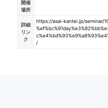
開催
場所
https://asai-kantei.jp/semina
詳細
%ef%bc%91day%e3%82%bb%
リン
c%e4%bd%93%e9%a8%93%e4
ク
/