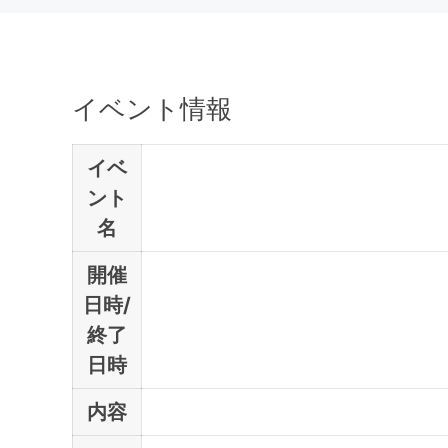
イベント情報
イベ
ント
名
開催
日時/
終了
日時
内容