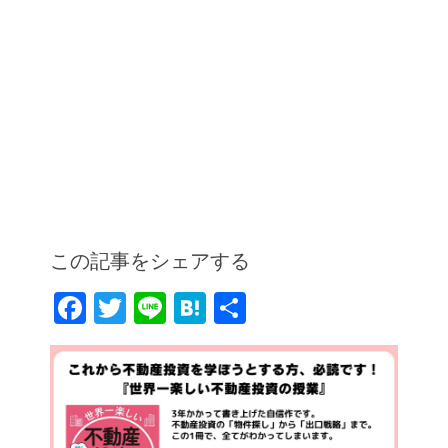
この記事をシェアする
F
T
Li
H
共
a
w
n
at
有
c
itt
e
e
e
er
n
b
a