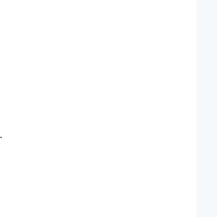
、
。
━