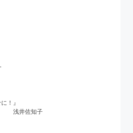
━
せに！』
ト 浅井佐知子