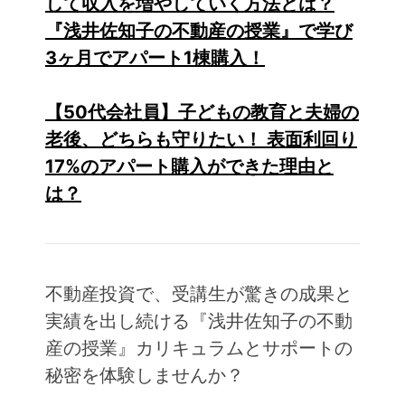
して収入を増やしていく方法とは？
『浅井佐知子の不動産の授業』で学び
3ヶ月でアパート1棟購入！
【50代会社員】子どもの教育と夫婦の
老後、どちらも守りたい！ 表面利回り
17%のアパート購入ができた理由と
は？
不動産投資で、受講生が驚きの成果と
実績を出し続ける『浅井佐知子の不動
産の授業』カリキュラムとサポートの
秘密を体験しませんか？