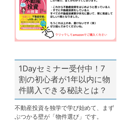
b
a
o
o
k
1Dayセミナー受付中！7
割の初心者が1年以内に物
件購入できる秘訣とは？
不動産投資を独学で学び始めて、まず
ぶつかる壁が「物件選び」です。