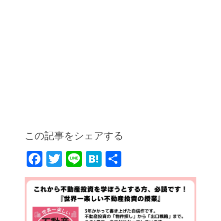
この記事をシェアする
F
T
Li
H
共
a
w
n
at
有
c
itt
e
e
e
er
n