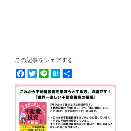
この記事をシェアする
F
T
Li
H
共
a
w
n
at
有
c
itt
e
e
e
er
n
b
a
o
o